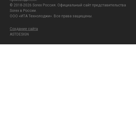
© 2018-2026 Sorex Россия. Официальный сайт представительства
Sorex в России.
ООО «ИТА Технолоджи». Все права защищены.
Создание сайта
ASTDESIGN